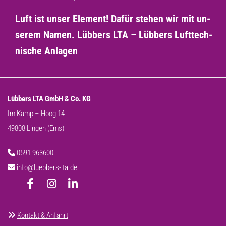
Luft ist unser Ele­ment! Dafür ste­hen wir mit un­
se­rem Namen. Lüb­bers LTA – Lüb­bers Luft­tech­
ni­sche An­la­gen
Lübbers LTA GmbH & Co. KG
Im Kamp – Hoog 14
49808 Lingen (Ems)
0591 963600

info@luebbers-lta.de


Kontakt & Anfahrt