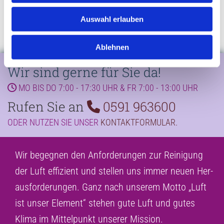
Auswahl erlauben
Ablehnen
Wir sind gerne für Sie da!
MO BIS DO 7:00 - 17:30 UHR & FR 7:00 - 13:00 UHR

Rufen Sie an
0591 963600

ODER NUTZEN SIE UNSER
KONTAKTFORMULAR
.
Wir be­geg­nen den An­for­de­run­gen zur Rei­ni­gung
der Luft ef­fi­zi­ent und stel­len uns immer neuen Her­
aus­for­de­run­gen. Ganz nach un­se­rem Motto „Luft
ist unser Ele­ment“ ste­hen gute Luft und gutes
Klima im Mit­tel­punkt un­se­rer Mis­si­on.