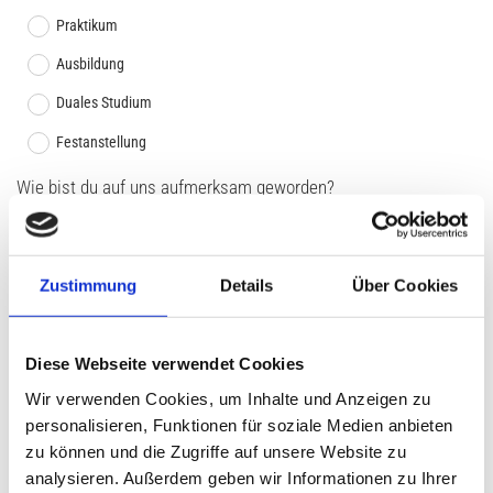
Praktikum
Ausbildung
Duales Studium
Festanstellung
Wie bist du auf uns aufmerksam geworden?
Internet/Homepage
Soziale Medien
Zustimmung
Details
Über Cookies
Persönliche Empfehlungen
Flyer, Poster oder Plakate
Diese Webseite verwendet Cookies
Ausbildungsmesse
Wir verwenden Cookies, um Inhalte und Anzeigen zu
Sonstiges
personalisieren, Funktionen für soziale Medien anbieten
zu können und die Zugriffe auf unsere Website zu
Möchtest du uns etwas mitteilen? Wir freuen uns auf deine
analysieren. Außerdem geben wir Informationen zu Ihrer
Nachricht!